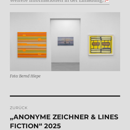
Weitere Informationen in der Einladung.
Foto: Bernd Hiepe
Beitragsnavigation
ZURÜCK
„ANONYME ZEICHNER & LINES
Vorheriger
Beitrag:
FICTION“ 2025