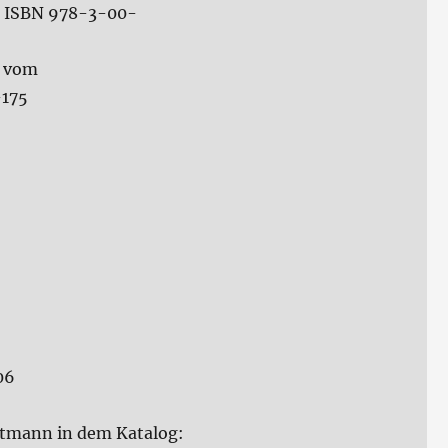
0, ISBN 978-3-00-
n vom
-175
06
artmann in dem Katalog: