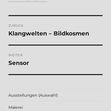
Beitragsnavigation
ZURÜCK
Klangwelten – Bildkosmen
Vorheriger
Beitrag:
WEITER
Sensor
Nächster
Beitrag:
Ausstellungen (Auswahl)
Malerei