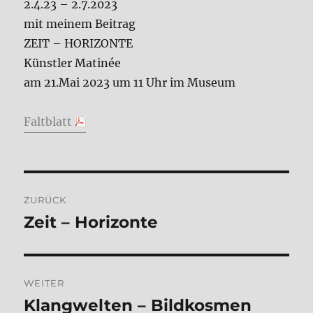
2.4.23 – 2.7.2023
mit meinem Beitrag
ZEIT – HORIZONTE
Künstler Matinée
am 21.Mai 2023 um 11 Uhr im Museum
Faltblatt
Beitragsnavigation
ZURÜCK
Zeit – Horizonte
Vorheriger
Beitrag:
WEITER
Klangwelten – Bildkosmen
Nächster