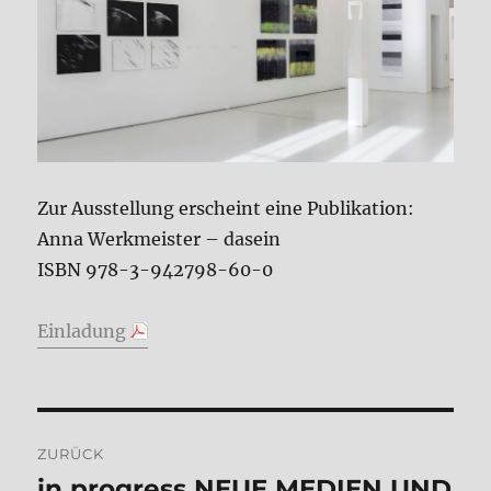
Zur Ausstellung erscheint eine Publikation:
Anna Werkmeister – dasein
ISBN 978-3-942798-60-0
Einladung
Beitragsnavigation
ZURÜCK
in progress NEUE MEDIEN UND
Vorheriger