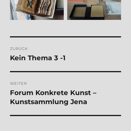
Beitragsnavigation
ZURÜCK
Kein Thema 3 -1
Vorheriger
Beitrag:
WEITER
Forum Konkrete Kunst –
Nächster
Beitrag:
Kunstsammlung Jena